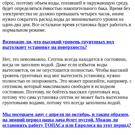
сброс, поэтому объем воды, попавшей в окружающую среду,
будет определяться ёмкостью накопительного бака. Время без
электричества не должно превышать четырех часов, иначе
нужно сократить расход воды до минимального уровня на
один-два дня. Все остальное время установка будет работать в
нормальном режиме.
Возможно ли, что высокий уровень грунтовых вод
вытолкнет установку на поверхность?
Нет, это невозможно. Септик всегда находится в состоянии,
когда он заполнен водой. Даже если избыток воды
вытесняется, он не опустошится полностью. Чтобы высокий
уровень грунтовых вод мог вытеснить установку, нужно
полностью ее опорожнить. Это может произойти, например, с
септиком, который максимально свободен в исходном
состоянии. Поэтому, не бойтесь высоких грунтовых вод,
потому что сама установка септик не может быть вытеснена
грунтовыми водами, потому что всегда заполнена водой.
Мы посещаем дачу с апреля по октябрь, и таким образом,
на зимний период наша дача будет пустой. Можно ли
остановить работу ТОПАСа или Евролоса на этот период?