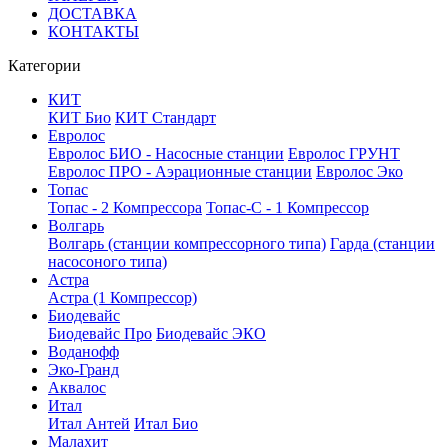
ДОСТАВКА
КОНТАКТЫ
Категории
КИТ
КИТ Био
КИТ Стандарт
Евролос
Евролос БИО - Насосные станции
Евролос ГРУНТ
Евролос ПРО - Аэрационные станции
Евролос Эко
Топас
Топас - 2 Компрессора
Топас-С - 1 Компрессор
Волгарь
Волгарь (станции компрессорного типа)
Гарда (станции
насосоного типа)
Астра
Астра (1 Компрессор)
Биодевайс
Биодевайс Про
Биодевайс ЭКО
Воданофф
Эко-Гранд
Аквалос
Итал
Итал Антей
Итал Био
Малахит