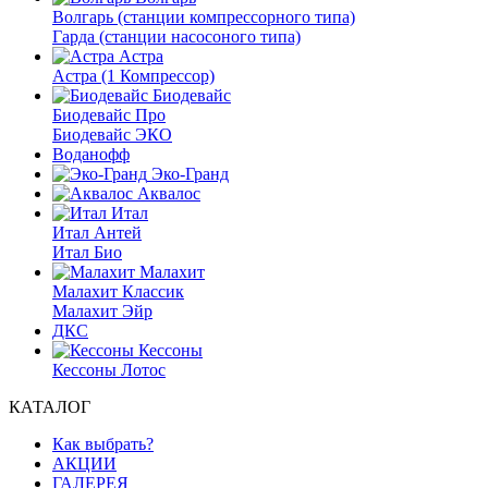
Волгарь (станции компрессорного типа)
Гарда (станции насосоного типа)
Астра
Астра (1 Компрессор)
Биодевайс
Биодевайс Про
Биодевайс ЭКО
Воданофф
Эко-Гранд
Аквалос
Итал
Итал Антей
Итал Био
Малахит
Малахит Классик
Малахит Эйр
ДКС
Кессоны
Кессоны Лотос
КАТАЛОГ
Как выбрать?
АКЦИИ
ГАЛЕРЕЯ