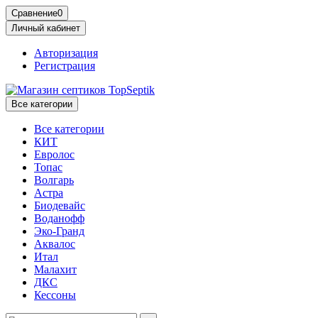
Сравнение
0
Личный кабинет
Авторизация
Регистрация
Все категории
Все категории
КИТ
Евролос
Топас
Волгарь
Астра
Биодевайс
Воданофф
Эко-Гранд
Аквалос
Итал
Малахит
ДКС
Кессоны