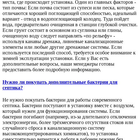
места, где происходит установка. Один из главных факторов -
тип почвы: Если почва состоит из супеси или песка, которые
отличаются хорошей поглощающей способностью, идеальный
вариант - отвод в водопоглощающий колодец. Туда пойдет
вода, предварительно очищенная в станции глубокой очистки.
Если грунт состоит в основном из суглинка или глины,
очищенную воду следует направлять «по рельефу» -
используя канавы дренажа, ливневые канализационные
элементы или любые другие дренажные системы. Если
используется последний способ, требуется особое внимание к
зимней эксплуатации установки. Если у Вас есть
дополнительные вопросы, наши менеджеры готовы
предоставить более подробную информацию.
Нужно ли покупать дополнительные бактерии для
септика?
Не нужно покупать бактерии для работы современного
септика. Бактерии поступают в установку вместе с воздухом,
который нужен для функционирования системы. Если
бактерии погибают (например, из-за длительного отключения
электроэнергии, более трёхмесячного отсутствия стоков или
случайного сброса в канализационную систему
высококонцентрированных химикатов), то установка
самостоятельно вернется к работе в рабочем режиме без