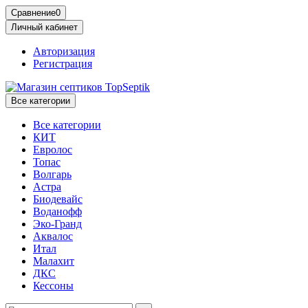
Сравнение
0
Личный кабинет
Авторизация
Регистрация
Все категории
Все категории
КИТ
Евролос
Топас
Волгарь
Астра
Биодевайс
Воданофф
Эко-Гранд
Аквалос
Итал
Малахит
ДКС
Кессоны