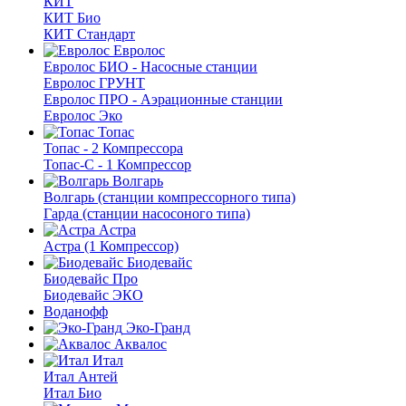
КИТ
КИТ Био
КИТ Стандарт
Евролос
Евролос БИО - Насосные станции
Евролос ГРУНТ
Евролос ПРО - Аэрационные станции
Евролос Эко
Топас
Топас - 2 Компрессора
Топас-С - 1 Компрессор
Волгарь
Волгарь (станции компрессорного типа)
Гарда (станции насосоного типа)
Астра
Астра (1 Компрессор)
Биодевайс
Биодевайс Про
Биодевайс ЭКО
Воданофф
Эко-Гранд
Аквалос
Итал
Итал Антей
Итал Био