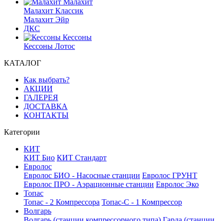
Малахит
Малахит Классик
Малахит Эйр
ДКС
Кессоны
Кессоны Лотос
КАТАЛОГ
Как выбрать?
АКЦИИ
ГАЛЕРЕЯ
ДОСТАВКА
КОНТАКТЫ
Категории
КИТ
КИТ Био
КИТ Стандарт
Евролос
Евролос БИО - Насосные станции
Евролос ГРУНТ
Евролос ПРО - Аэрационные станции
Евролос Эко
Топас
Топас - 2 Компрессора
Топас-С - 1 Компрессор
Волгарь
Волгарь (станции компрессорного типа)
Гарда (станции