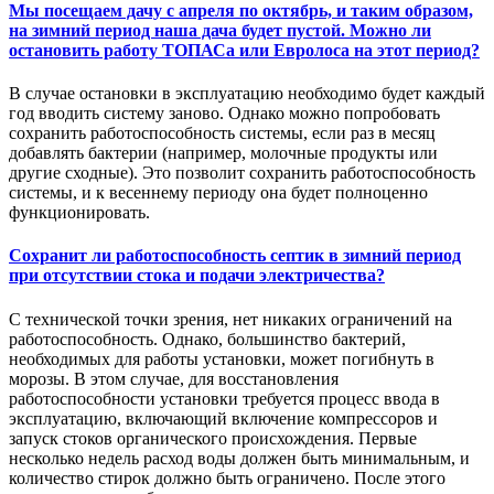
Мы посещаем дачу с апреля по октябрь, и таким образом,
на зимний период наша дача будет пустой. Можно ли
остановить работу ТОПАСа или Евролоса на этот период?
В случае остановки в эксплуатацию необходимо будет каждый
год вводить систему заново. Однако можно попробовать
сохранить работоспособность системы, если раз в месяц
добавлять бактерии (например, молочные продукты или
другие сходные). Это позволит сохранить работоспособность
системы, и к весеннему периоду она будет полноценно
функционировать.
Сохранит ли работоспособность септик в зимний период
при отсутствии стока и подачи электричества?
С технической точки зрения, нет никаких ограничений на
работоспособность. Однако, большинство бактерий,
необходимых для работы установки, может погибнуть в
морозы. В этом случае, для восстановления
работоспособности установки требуется процесс ввода в
эксплуатацию, включающий включение компрессоров и
запуск стоков органического происхождения. Первые
несколько недель расход воды должен быть минимальным, и
количество стирок должно быть ограничено. После этого