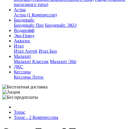
насосоного типа)
Астра
Астра (1 Компрессор)
Биодевайс
Биодевайс Про
Биодевайс ЭКО
Воданофф
Эко-Гранд
Аквалос
Итал
Итал Антей
Итал Био
Малахит
Малахит Классик
Малахит Эйр
ДКС
Кессоны
Кессоны Лотос
Топас
Топас - 2 Компрессора