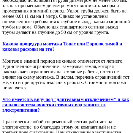
необходимо использовать трубы диаметром не менее 100 мм,
так как при меньшем диаметре могут возникать засоры и
промерзания в зимний период. Уклон трубы должен быть не
менее 0,01 (1 см на 1 метр). Однако не установлены
определенные требования к глубине выхода канализационной
трубы из дома. Обычно для стандартного септика выход
трубы делают на глубине до 50 см от уровня грунта.
Какова процедура монтажа Топас или Евролос зимой и
каковы расходы на это?
Монтаж в зимний период не сильно отличается от летнего.
Единственное ограничение - замерзшая земля, которая
накладывает ограничения на земляные работы, но это не
влияет на схему монтажа. В целом, перечень ограничений тот
же, что и при других земляных работах. Стоимость монтажа
не меняется.
Что имеется в виду под "длительным отключением" и как
сильно система очистки сточных вод зависит от
электропитания?
Практически любой современный септик работает на
электричестве, но благодаря этому он компактный и не
требует поля фильтрации. При отключении электричества,