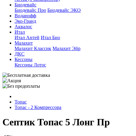
Биодевайс
Биодевайс Про
Биодевайс ЭКО
Воданофф
Эко-Гранд
Аквалос
Итал
Итал Антей
Итал Био
Малахит
Малахит Классик
Малахит Эйр
ДКС
Кессоны
Кессоны Лотос
Топас
Топас - 2 Компрессора
Септик Топас 5 Лонг Пр