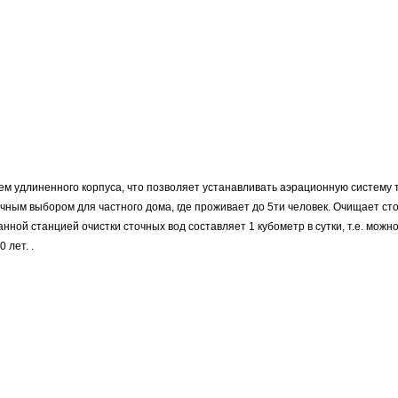
ем удлиненного корпуса, что позволяет устанавливать аэрационную систему т
ным выбором для частного дома, где проживает до 5ти человек. Очищает сто
ой станцией очистки сточных вод составляет 1 кубометр в сутки, т.е. можно
0 лет.
.