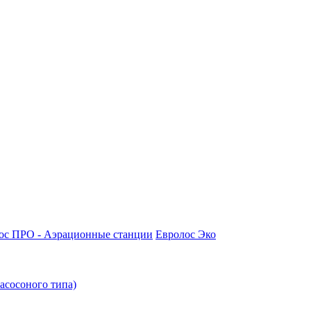
ос ПРО - Аэрационные станции
Евролос Эко
асосоного типа)