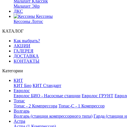
Малахит Классик
Малахит Эйр
ДКС
Кессоны
Кессоны Лотос
КАТАЛОГ
Как выбрать?
АКЦИИ
ГАЛЕРЕЯ
ДОСТАВКА
КОНТАКТЫ
Категории
КИТ
КИТ Био
КИТ Стандарт
Евролос
Евролос БИО - Насосные станции
Евролос ГРУНТ
Еврол
Топас
Топас - 2 Компрессора
Топас-С - 1 Компрессор
Волгарь
Волгарь (станции компрессорного типа)
Гарда (станции н
Астра
Астра (1 Компрессор)