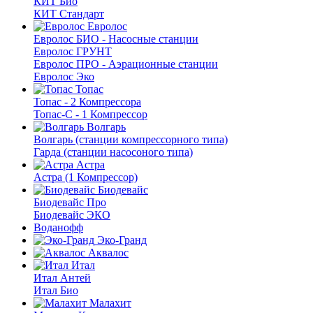
КИТ Био
КИТ Стандарт
Евролос
Евролос БИО - Насосные станции
Евролос ГРУНТ
Евролос ПРО - Аэрационные станции
Евролос Эко
Топас
Топас - 2 Компрессора
Топас-С - 1 Компрессор
Волгарь
Волгарь (станции компрессорного типа)
Гарда (станции насосоного типа)
Астра
Астра (1 Компрессор)
Биодевайс
Биодевайс Про
Биодевайс ЭКО
Воданофф
Эко-Гранд
Аквалос
Итал
Итал Антей
Итал Био
Малахит