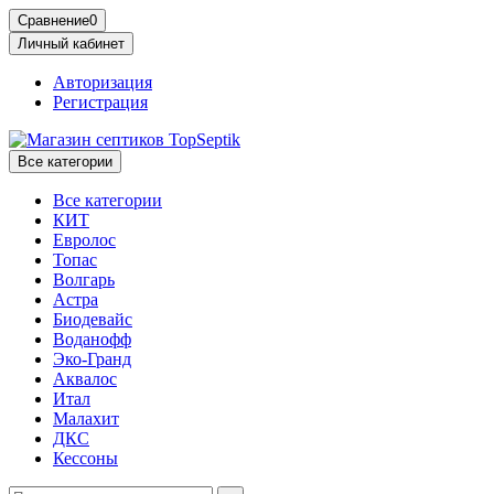
Сравнение
0
Личный кабинет
Авторизация
Регистрация
Все категории
Все категории
КИТ
Евролос
Топас
Волгарь
Астра
Биодевайс
Воданофф
Эко-Гранд
Аквалос
Итал
Малахит
ДКС
Кессоны