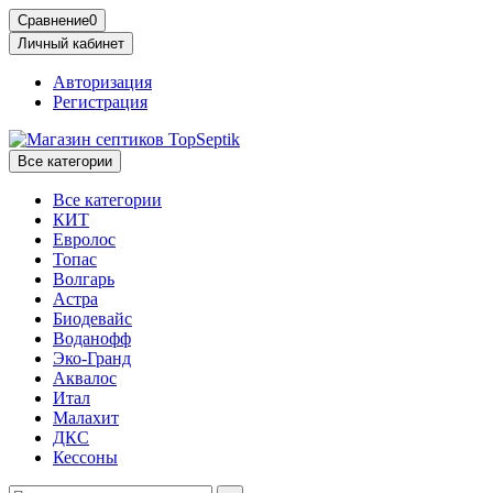
Сравнение
0
Личный кабинет
Авторизация
Регистрация
Все категории
Все категории
КИТ
Евролос
Топас
Волгарь
Астра
Биодевайс
Воданофф
Эко-Гранд
Аквалос
Итал
Малахит
ДКС
Кессоны