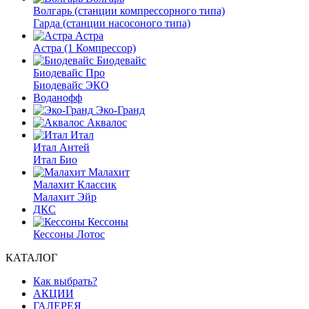
Волгарь (станции компрессорного типа)
Гарда (станции насосоного типа)
Астра
Астра (1 Компрессор)
Биодевайс
Биодевайс Про
Биодевайс ЭКО
Воданофф
Эко-Гранд
Аквалос
Итал
Итал Антей
Итал Био
Малахит
Малахит Классик
Малахит Эйр
ДКС
Кессоны
Кессоны Лотос
КАТАЛОГ
Как выбрать?
АКЦИИ
ГАЛЕРЕЯ