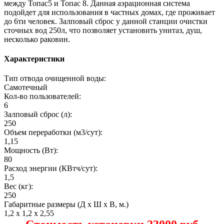
между Топас5 и Топас 8. Данная аэрационная система
подойдет для использования в частных домах, где проживает
до 6ти человек. Залповый сброс у данной станции очистки
сточных вод 250л, что позволяет установить унитаз, душ,
несколько раковин.
Характеристики
Тип отвода очищенной воды:
Самотечный
Кол-во пользователей:
6
Залповый сброс (л):
250
Объем переработки (м3/сут):
1,15
Мощность (Вт):
80
Расход энергии (КВтч/сут):
1,5
Вес (кг):
250
Габаритные размеры (Д х Ш х В, м.)
1,2 х 1,2 х 2,55