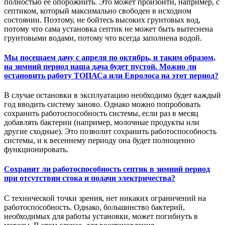
полностью ее опорожнить. Это может произойти, например, с
септиком, который максимально свободен в исходном
состоянии. Поэтому, не бойтесь высоких грунтовых вод,
потому что сама установка септик не может быть вытеснена
грунтовыми водами, потому что всегда заполнена водой.
Мы посещаем дачу с апреля по октябрь, и таким образом,
на зимний период наша дача будет пустой. Можно ли
остановить работу ТОПАСа или Евролоса на этот период?
В случае остановки в эксплуатацию необходимо будет каждый
год вводить систему заново. Однако можно попробовать
сохранить работоспособность системы, если раз в месяц
добавлять бактерии (например, молочные продукты или
другие сходные). Это позволит сохранить работоспособность
системы, и к весеннему периоду она будет полноценно
функционировать.
Сохранит ли работоспособность септик в зимний период
при отсутствии стока и подачи электричества?
С технической точки зрения, нет никаких ограничений на
работоспособность. Однако, большинство бактерий,
необходимых для работы установки, может погибнуть в