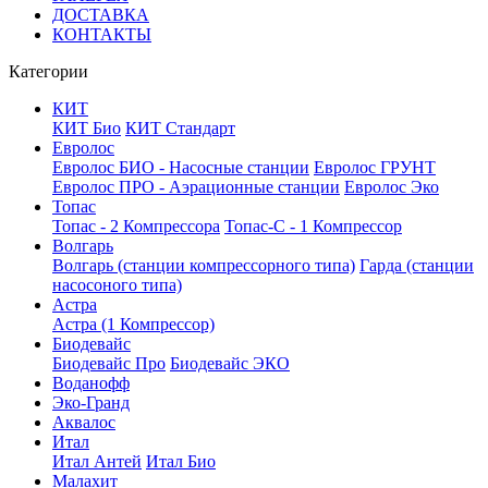
ДОСТАВКА
КОНТАКТЫ
Категории
КИТ
КИТ Био
КИТ Стандарт
Евролос
Евролос БИО - Насосные станции
Евролос ГРУНТ
Евролос ПРО - Аэрационные станции
Евролос Эко
Топас
Топас - 2 Компрессора
Топас-С - 1 Компрессор
Волгарь
Волгарь (станции компрессорного типа)
Гарда (станции
насосоного типа)
Астра
Астра (1 Компрессор)
Биодевайс
Биодевайс Про
Биодевайс ЭКО
Воданофф
Эко-Гранд
Аквалос
Итал
Итал Антей
Итал Био
Малахит