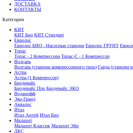
ДОСТАВКА
КОНТАКТЫ
Категории
КИТ
КИТ Био
КИТ Стандарт
Евролос
Евролос БИО - Насосные станции
Евролос ГРУНТ
Еврол
Топас
Топас - 2 Компрессора
Топас-С - 1 Компрессор
Волгарь
Волгарь (станции компрессорного типа)
Гарда (станции н
Астра
Астра (1 Компрессор)
Биодевайс
Биодевайс Про
Биодевайс ЭКО
Воданофф
Эко-Гранд
Аквалос
Итал
Итал Антей
Итал Био
Малахит
Малахит Классик
Малахит Эйр
ДКС