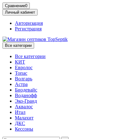
Сравнение
0
Личный кабинет
Авторизация
Регистрация
Все категории
Все категории
КИТ
Евролос
Топас
Волгарь
Астра
Биодевайс
Воданофф
Эко-Гранд
Аквалос
Итал
Малахит
ДКС
Кессоны