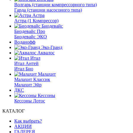
Волгарь (станции компрессорного типа)
Гарда (станции насосоного типа)
Астра
Астра (1 Компрессор)
Биодевайс
Биодевайс Про
Биодевайс ЭКО
Воданофф
Эко-Гранд
Аквалос
Итал
Итал Антей
Итал Био
Малахит
Малахит Классик
Малахит Эйр
ДКС
Кессоны
Кессоны Лотос
КАТАЛОГ
Как выбрать?
АКЦИИ
ГАЛЕРЕЯ