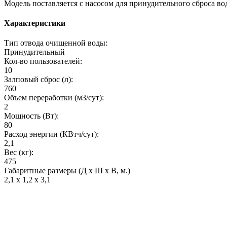
Модель поставляется с насосом для принудительного сброса во
Характеристики
Тип отвода очищенной воды:
Принудительный
Кол-во пользователей:
10
Залповый сброс (л):
760
Объем переработки (м3/сут):
2
Мощность (Вт):
80
Расход энергии (КВтч/сут):
2,1
Вес (кг):
475
Габаритные размеры (Д х Ш х В, м.)
2,1 x 1,2 x 3,1