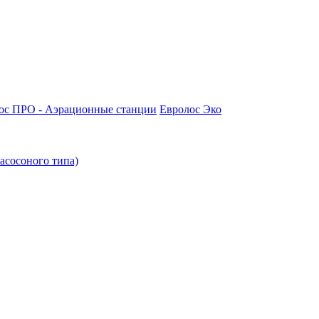
ос ПРО - Аэрационные станции
Евролос Эко
асосоного типа)