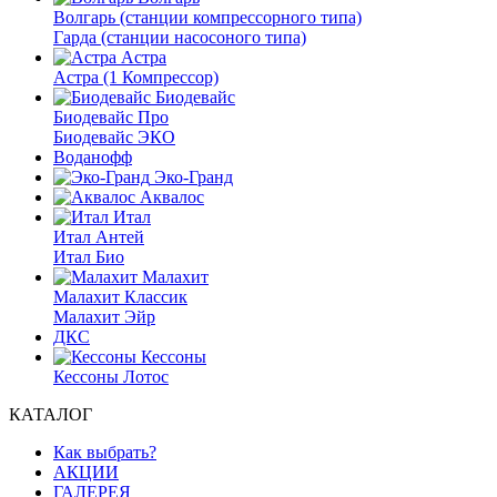
Волгарь (станции компрессорного типа)
Гарда (станции насосоного типа)
Астра
Астра (1 Компрессор)
Биодевайс
Биодевайс Про
Биодевайс ЭКО
Воданофф
Эко-Гранд
Аквалос
Итал
Итал Антей
Итал Био
Малахит
Малахит Классик
Малахит Эйр
ДКС
Кессоны
Кессоны Лотос
КАТАЛОГ
Как выбрать?
АКЦИИ
ГАЛЕРЕЯ