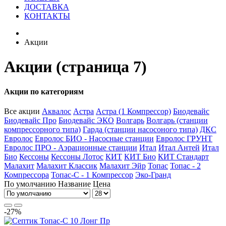
ДОСТАВКА
КОНТАКТЫ
Акции
Акции (страница 7)
Акции по категориям
Все акции
Аквалос
Астра
Астра (1 Компрессор)
Биодевайс
Биодевайс Про
Биодевайс ЭКО
Волгарь
Волгарь (станции
компрессорного типа)
Гарда (станции насосоного типа)
ДКС
Евролос
Евролос БИО - Насосные станции
Евролос ГРУНТ
Евролос ПРО - Аэрационные станции
Итал
Итал Антей
Итал
Био
Кессоны
Кессоны Лотос
КИТ
КИТ Био
КИТ Стандарт
Малахит
Малахит Классик
Малахит Эйр
Топас
Топас - 2
Компрессора
Топас-С - 1 Компрессор
Эко-Гранд
По умолчанию
Название
Цена
-27%