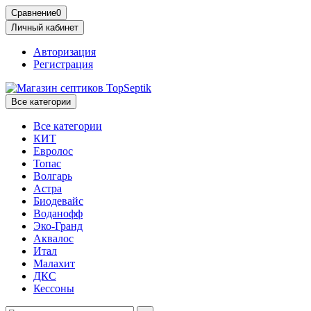
Сравнение
0
Личный кабинет
Авторизация
Регистрация
Все категории
Все категории
КИТ
Евролос
Топас
Волгарь
Астра
Биодевайс
Воданофф
Эко-Гранд
Аквалос
Итал
Малахит
ДКС
Кессоны