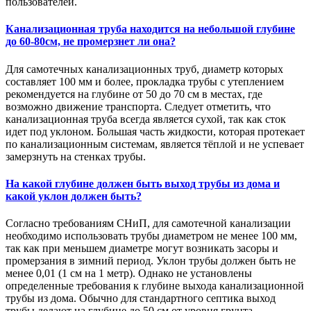
пользователей.
Канализационная труба находится на небольшой глубине
до 60-80см, не промерзнет ли она?
Для самотечных канализационных труб, диаметр которых
составляет 100 мм и более, прокладка трубы с утеплением
рекомендуется на глубине от 50 до 70 см в местах, где
возможно движение транспорта. Следует отметить, что
канализационная труба всегда является сухой, так как сток
идет под уклоном. Большая часть жидкости, которая протекает
по канализационным системам, является тёплой и не успевает
замерзнуть на стенках трубы.
На какой глубине должен быть выход трубы из дома и
какой уклон должен быть?
Согласно требованиям СНиП, для самотечной канализации
необходимо использовать трубы диаметром не менее 100 мм,
так как при меньшем диаметре могут возникать засоры и
промерзания в зимний период. Уклон трубы должен быть не
менее 0,01 (1 см на 1 метр). Однако не установлены
определенные требования к глубине выхода канализационной
трубы из дома. Обычно для стандартного септика выход
трубы делают на глубине до 50 см от уровня грунта.