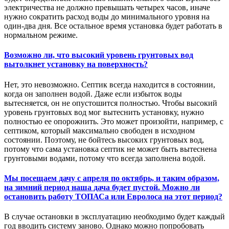
электричества не должно превышать четырех часов, иначе
нужно сократить расход воды до минимального уровня на
один-два дня. Все остальное время установка будет работать в
нормальном режиме.
Возможно ли, что высокий уровень грунтовых вод
вытолкнет установку на поверхность?
Нет, это невозможно. Септик всегда находится в состоянии,
когда он заполнен водой. Даже если избыток воды
вытесняется, он не опустошится полностью. Чтобы высокий
уровень грунтовых вод мог вытеснить установку, нужно
полностью ее опорожнить. Это может произойти, например, с
септиком, который максимально свободен в исходном
состоянии. Поэтому, не бойтесь высоких грунтовых вод,
потому что сама установка септик не может быть вытеснена
грунтовыми водами, потому что всегда заполнена водой.
Мы посещаем дачу с апреля по октябрь, и таким образом,
на зимний период наша дача будет пустой. Можно ли
остановить работу ТОПАСа или Евролоса на этот период?
В случае остановки в эксплуатацию необходимо будет каждый
год вводить систему заново. Однако можно попробовать