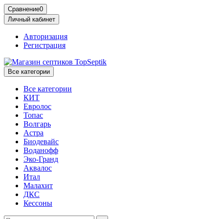
Сравнение
0
Личный кабинет
Авторизация
Регистрация
Все категории
Все категории
КИТ
Евролос
Топас
Волгарь
Астра
Биодевайс
Воданофф
Эко-Гранд
Аквалос
Итал
Малахит
ДКС
Кессоны