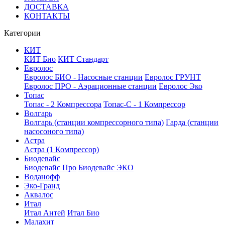
ДОСТАВКА
КОНТАКТЫ
Категории
КИТ
КИТ Био
КИТ Стандарт
Евролос
Евролос БИО - Насосные станции
Евролос ГРУНТ
Евролос ПРО - Аэрационные станции
Евролос Эко
Топас
Топас - 2 Компрессора
Топас-С - 1 Компрессор
Волгарь
Волгарь (станции компрессорного типа)
Гарда (станции
насосоного типа)
Астра
Астра (1 Компрессор)
Биодевайс
Биодевайс Про
Биодевайс ЭКО
Воданофф
Эко-Гранд
Аквалос
Итал
Итал Антей
Итал Био
Малахит