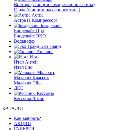
Волгарь (станции компрессорного типа)
Гарда (станции насосоного типа)
Астра
Астра (1 Компрессор)
Биодевайс
Биодевайс Про
Биодевайс ЭКО
Воданофф
Эко-Гранд
Аквалос
Итал
Итал Антей
Итал Био
Малахит
Малахит Классик
Малахит Эйр
ДКС
Кессоны
Кессоны Лотос
КАТАЛОГ
Как выбрать?
АКЦИИ
ГАЛЕРЕЯ