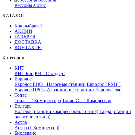
Кессоны Лотос
КАТАЛОГ
Как выбрать?
АКЦИИ
ГАЛЕРЕЯ
ДОСТАВКА
КОНТАКТЫ
Категории
КИТ
КИТ Био
КИТ Стандарт
Евролос
Евролос БИО - Насосные станции
Евролос ГРУНТ
Евролос ПРО - Аэрационные станции
Евролос Эко
Топас
Топас - 2 Компрессора
Топас-С - 1 Компрессор
Волгарь
Волгарь (станции компрессорного типа)
Гарда (станции
насосоного типа)
Астра
Астра (1 Компрессор)
Биодевайс