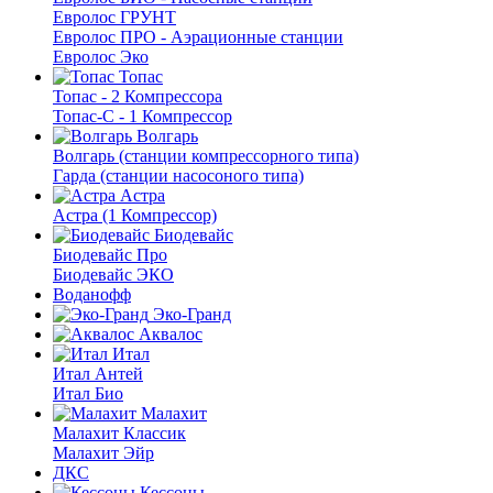
Евролос ГРУНТ
Евролос ПРО - Аэрационные станции
Евролос Эко
Топас
Топас - 2 Компрессора
Топас-С - 1 Компрессор
Волгарь
Волгарь (станции компрессорного типа)
Гарда (станции насосоного типа)
Астра
Астра (1 Компрессор)
Биодевайс
Биодевайс Про
Биодевайс ЭКО
Воданофф
Эко-Гранд
Аквалос
Итал
Итал Антей
Итал Био
Малахит
Малахит Классик
Малахит Эйр
ДКС
Кессоны