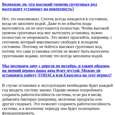
Возможно ли, что высокий уровень грунтовых вод
вытолкнет установку на поверхность?
Нет, это невозможно. Септик всегда находится в состоянии,
когда он заполнен водой. Даже если избыток воды
вытесняется, он не опустошится полностью. Чтобы высокий
уровень грунтовых вод мог вытеснить установку, нужно
полностью ее опорожнить. Это может произойти, например, с
септиком, который максимально свободен в исходном
состоянии. Поэтому, не бойтесь высоких грунтовых вод,
потому что сама установка септик не может быть вытеснена
грунтовыми водами, потому что всегда заполнена водой.
Мы посещаем дачу с апреля по октябрь, и таким образом,
на зимний период наша дача будет пустой. Можно ли
остановить работу ТОПАСа или Евролоса на этот период?
В случае остановки в эксплуатацию необходимо будет каждый
год вводить систему заново. Однако можно попробовать
сохранить работоспособность системы, если раз в месяц
добавлять бактерии (например, молочные продукты или
другие сходные). Это позволит сохранить работоспособность
системы, и к весеннему периоду она будет полноценно
функционировать.