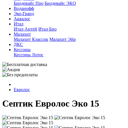
Биодевайс Про
Биодевайс ЭКО
Воданофф
Эко-Гранд
Аквалос
Итал
Итал Антей
Итал Био
Малахит
Малахит Классик
Малахит Эйр
ДКС
Кессоны
Кессоны Лотос
Евролос
Септик Евролос Эко 15