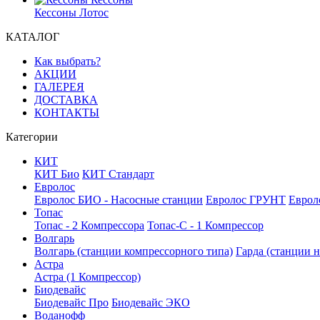
Кессоны Лотос
КАТАЛОГ
Как выбрать?
АКЦИИ
ГАЛЕРЕЯ
ДОСТАВКА
КОНТАКТЫ
Категории
КИТ
КИТ Био
КИТ Стандарт
Евролос
Евролос БИО - Насосные станции
Евролос ГРУНТ
Еврол
Топас
Топас - 2 Компрессора
Топас-С - 1 Компрессор
Волгарь
Волгарь (станции компрессорного типа)
Гарда (станции н
Астра
Астра (1 Компрессор)
Биодевайс
Биодевайс Про
Биодевайс ЭКО
Воданофф