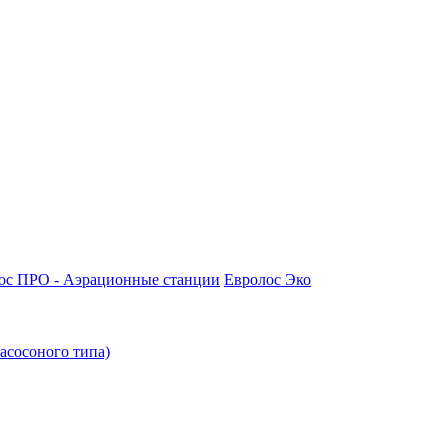
ос ПРО - Аэрационные станции
Евролос Эко
асосоного типа)