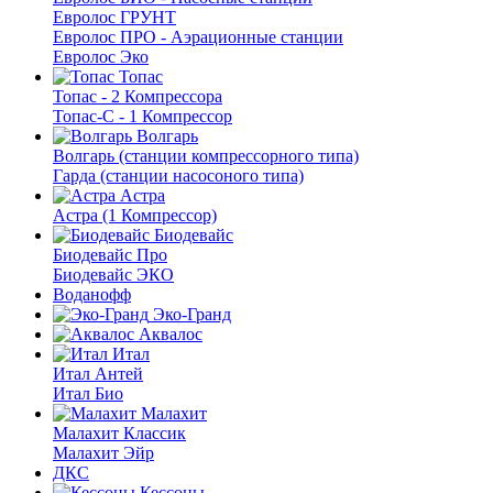
Евролос ГРУНТ
Евролос ПРО - Аэрационные станции
Евролос Эко
Топас
Топас - 2 Компрессора
Топас-С - 1 Компрессор
Волгарь
Волгарь (станции компрессорного типа)
Гарда (станции насосоного типа)
Астра
Астра (1 Компрессор)
Биодевайс
Биодевайс Про
Биодевайс ЭКО
Воданофф
Эко-Гранд
Аквалос
Итал
Итал Антей
Итал Био
Малахит
Малахит Классик
Малахит Эйр
ДКС
Кессоны