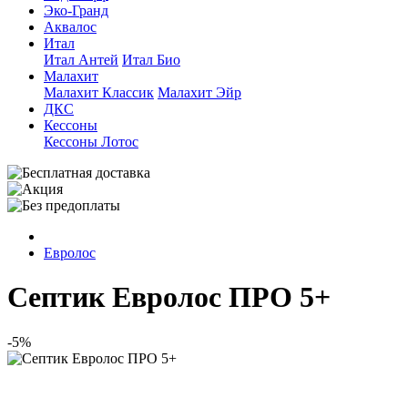
Эко-Гранд
Аквалос
Итал
Итал Антей
Итал Био
Малахит
Малахит Классик
Малахит Эйр
ДКС
Кессоны
Кессоны Лотос
Евролос
Септик Евролос ПРО 5+
-5%