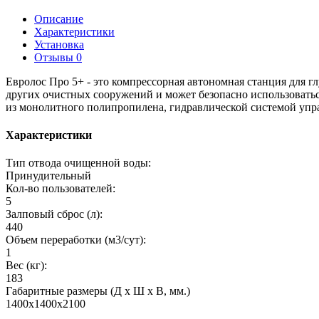
Описание
Характеристики
Установка
Отзывы
0
Евролос Про 5+ - это компрессорная автономная станция для 
других очистных сооружений и может безопасно использоватьс
из монолитного полипропилена, гидравлической системой упра
Характеристики
Тип отвода очищенной воды:
Принудительный
Кол-во пользователей:
5
Залповый сброс (л):
440
Объем переработки (м3/сут):
1
Вес (кг):
183
Габаритные размеры (Д х Ш х В, мм.)
1400x1400x2100