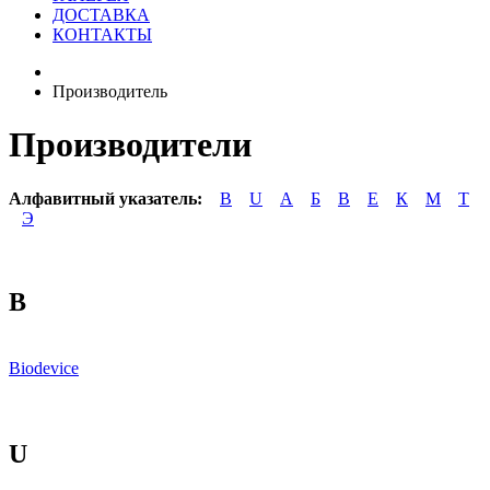
ДОСТАВКА
КОНТАКТЫ
Производитель
Производители
Алфавитный указатель:
B
U
А
Б
В
Е
К
М
Т
Э
B
Biodevice
U