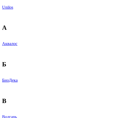
Unilos
А
Аквалос
Б
БиоДека
В
Волгарь