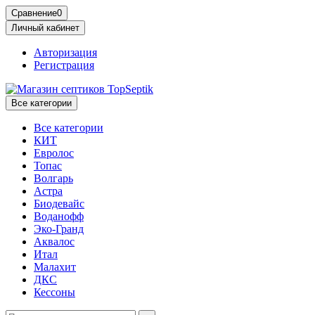
Сравнение
0
Личный кабинет
Авторизация
Регистрация
Все категории
Все категории
КИТ
Евролос
Топас
Волгарь
Астра
Биодевайс
Воданофф
Эко-Гранд
Аквалос
Итал
Малахит
ДКС
Кессоны