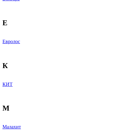
Е
Евролос
К
КИТ
М
Малахит