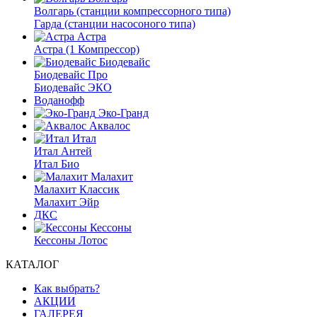
Волгарь (станции компрессорного типа)
Гарда (станции насосоного типа)
Астра
Астра (1 Компрессор)
Биодевайс
Биодевайс Про
Биодевайс ЭКО
Воданофф
Эко-Гранд
Аквалос
Итал
Итал Антей
Итал Био
Малахит
Малахит Классик
Малахит Эйр
ДКС
Кессоны
Кессоны Лотос
КАТАЛОГ
Как выбрать?
АКЦИИ
ГАЛЕРЕЯ