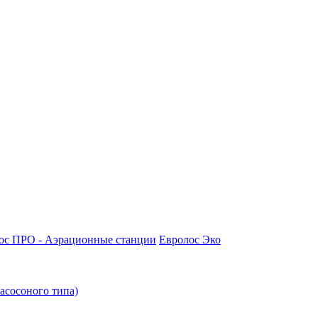
ос ПРО - Аэрационные станции
Евролос Эко
асосоного типа)