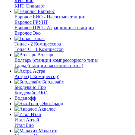
КИТ Био
КИТ Стандарт
Евролос
Евролос БИО - Насосные станции
Евролос ГРУНТ
Евролос ПРО - Аэрационные станции
Евролос Эко
Топас
Топас - 2 Компрессора
Топас-С - 1 Компрессор
Волгарь
Волгарь (станции компрессорного типа)
Гарда (станции насосоного типа)
Астра
Астра (1 Компрессор)
Биодевайс
Биодевайс Про
Биодевайс ЭКО
Воданофф
Эко-Гранд
Аквалос
Итал
Итал Антей
Итал Био
Малахит