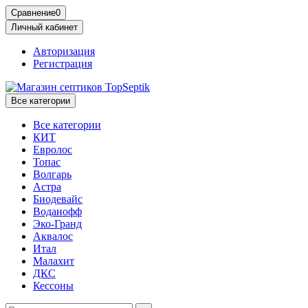
Сравнение
0
Личный кабинет
Авторизация
Регистрация
Все категории
Все категории
КИТ
Евролос
Топас
Волгарь
Астра
Биодевайс
Воданофф
Эко-Гранд
Аквалос
Итал
Малахит
ДКС
Кессоны