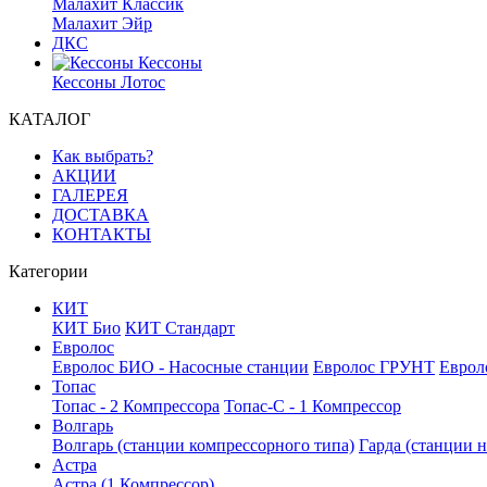
Малахит Классик
Малахит Эйр
ДКС
Кессоны
Кессоны Лотос
КАТАЛОГ
Как выбрать?
АКЦИИ
ГАЛЕРЕЯ
ДОСТАВКА
КОНТАКТЫ
Категории
КИТ
КИТ Био
КИТ Стандарт
Евролос
Евролос БИО - Насосные станции
Евролос ГРУНТ
Еврол
Топас
Топас - 2 Компрессора
Топас-С - 1 Компрессор
Волгарь
Волгарь (станции компрессорного типа)
Гарда (станции н
Астра
Астра (1 Компрессор)