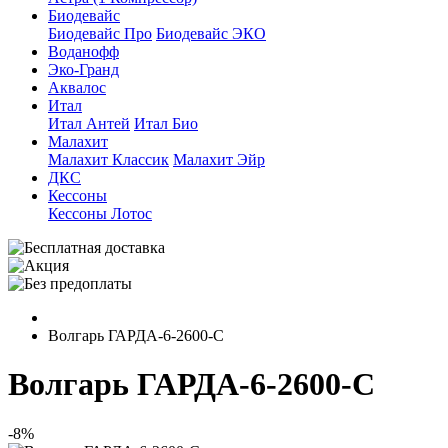
Биодевайс
Биодевайс Про
Биодевайс ЭКО
Воданофф
Эко-Гранд
Аквалос
Итал
Итал Антей
Итал Био
Малахит
Малахит Классик
Малахит Эйр
ДКС
Кессоны
Кессоны Лотос
Волгарь ГАРДА-6-2600-С
Волгарь ГАРДА-6-2600-С
-8%