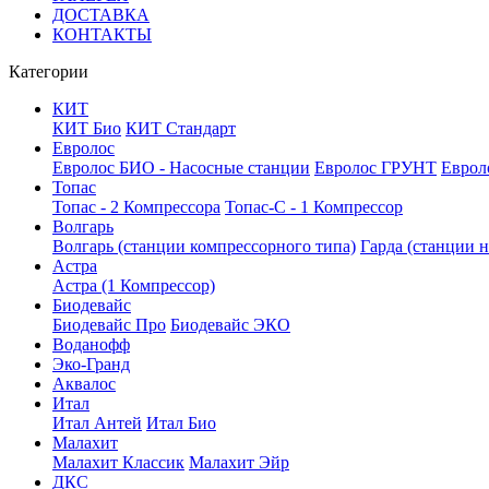
ДОСТАВКА
КОНТАКТЫ
Категории
КИТ
КИТ Био
КИТ Стандарт
Евролос
Евролос БИО - Насосные станции
Евролос ГРУНТ
Еврол
Топас
Топас - 2 Компрессора
Топас-С - 1 Компрессор
Волгарь
Волгарь (станции компрессорного типа)
Гарда (станции н
Астра
Астра (1 Компрессор)
Биодевайс
Биодевайс Про
Биодевайс ЭКО
Воданофф
Эко-Гранд
Аквалос
Итал
Итал Антей
Итал Био
Малахит
Малахит Классик
Малахит Эйр
ДКС