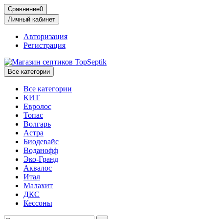
Сравнение
0
Личный кабинет
Авторизация
Регистрация
Все категории
Все категории
КИТ
Евролос
Топас
Волгарь
Астра
Биодевайс
Воданофф
Эко-Гранд
Аквалос
Итал
Малахит
ДКС
Кессоны