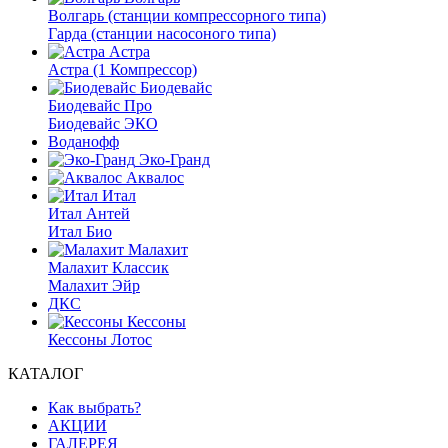
Волгарь (станции компрессорного типа)
Гарда (станции насосоного типа)
Астра
Астра (1 Компрессор)
Биодевайс
Биодевайс Про
Биодевайс ЭКО
Воданофф
Эко-Гранд
Аквалос
Итал
Итал Антей
Итал Био
Малахит
Малахит Классик
Малахит Эйр
ДКС
Кессоны
Кессоны Лотос
КАТАЛОГ
Как выбрать?
АКЦИИ
ГАЛЕРЕЯ