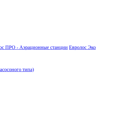
ос ПРО - Аэрационные станции
Евролос Эко
асосоного типа)